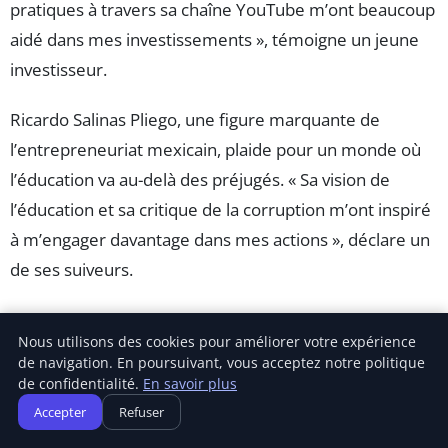
pratiques à travers sa chaîne YouTube m’ont beaucoup
aidé dans mes investissements », témoigne un jeune
investisseur.
Ricardo Salinas Pliego, une figure marquante de
l’entrepreneuriat mexicain, plaide pour un monde où
l’éducation va au-delà des préjugés. « Sa vision de
l’éducation et sa critique de la corruption m’ont inspiré
à m’engager davantage dans mes actions », déclare un
de ses suiveurs.
Sonu Sharma, avec ses
22 ans
d’expérience dans le
Nous utilisons des cookies pour améliorer votre expérience
secteur de la vente directe, est un conférencier qui
de navigation. En poursuivant, vous acceptez notre politique
capte les foules. « Ses ateliers m’ont aidé à décupler
de confidentialité.
En savoir plus
ma confiance en moi et à atteindre mes objectifs
Accepter
Refuser
professionnels », affirme un participant enthousiaste.