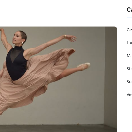
C
Ge
La
Ma
St
Su
Vi