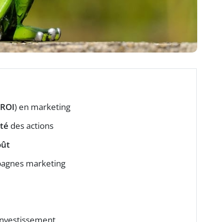
ROI
) en marketing
ité
des actions
oût
agnes marketing
 investissement