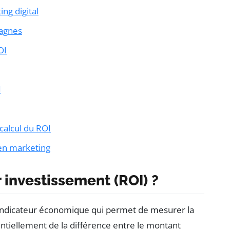
ng digital
pagnes
OI
I
calcul du ROI
 en marketing
r investissement (ROI) ?
n indicateur économique qui permet de mesurer la
entiellement de la différence entre le montant