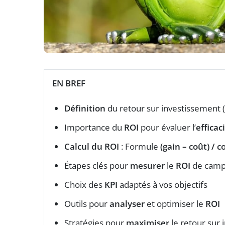
EN BREF
Définition
du retour sur investissement (
Importance du
ROI
pour évaluer l’
efficac
Calcul du ROI
: Formule
(gain – coût) / c
Étapes clés pour
mesurer
le
ROI
de camp
Choix des
KPI
adaptés à vos objectifs
Outils pour
analyser
et optimiser le
ROI
Stratégies pour
maximiser
le retour sur