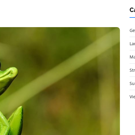
C
Ge
La
Ma
St
Su
Vi