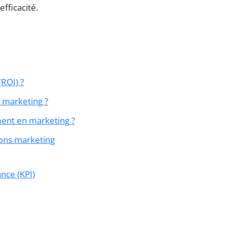
fficacité.
(ROI) ?
n marketing ?
ment en marketing ?
ions marketing
nce (KPI)