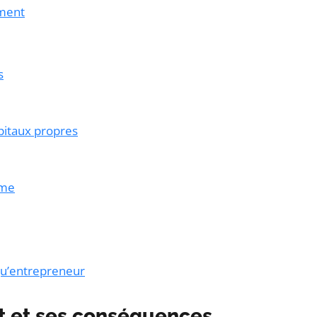
ement
s
pitaux propres
ème
 qu’entrepreneur
 et ses conséquences