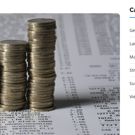
C
Ge
La
Ma
St
Su
Vi