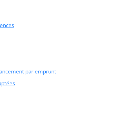
uences
inancement par emprunt
aptées