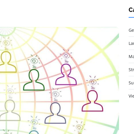
C
Ge
La
Ma
St
Su
Vi