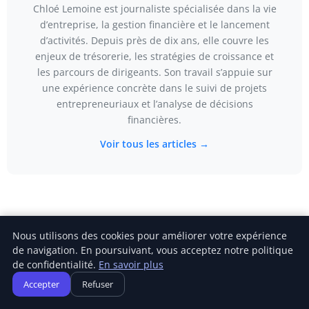
Chloé Lemoine est journaliste spécialisée dans la vie
d’entreprise, la gestion financière et le lancement
d’activités. Depuis près de dix ans, elle couvre les
enjeux de trésorerie, les stratégies de croissance et
les parcours de dirigeants. Son travail s’appuie sur
une expérience concrète dans le suivi de projets
entrepreneuriaux et l’analyse de décisions
financières.
Voir tous les articles →
Articles similaires
Nous utilisons des cookies pour améliorer votre expérience
de navigation. En poursuivant, vous acceptez notre politique
de confidentialité.
En savoir plus
Accepter
Refuser