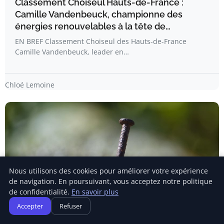
Classement Choiseul Hauts-de-France :
Camille Vandenbeuck, championne des
énergies renouvelables à la tête de…
EN BREF Classement Choiseul des Hauts-de-France
Camille Vandenbeuck, leader en…
Chloé Lemoine
Nous utilisons des cookies pour améliorer votre expérience
de navigation. En poursuivant, vous acceptez notre politique
de confidentialité.
En savoir plus
Accepter
Refuser
GESTION FINANCIÈRE