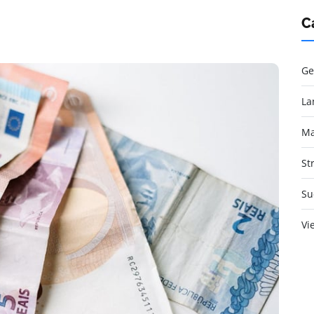
C
Ge
La
Ma
St
Su
Vi