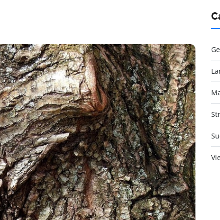
C
Ge
La
Ma
St
Su
Vi