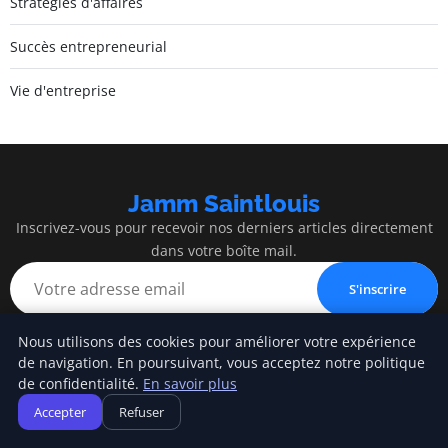
Stratégies d'affaires
Succès entrepreneurial
Vie d'entreprise
Jamm Saintlouis
Inscrivez-vous pour recevoir nos derniers articles directement
dans votre boîte mail.
S'inscrire
Nous utilisons des cookies pour améliorer votre expérience
de navigation. En poursuivant, vous acceptez notre politique
de confidentialité.
En savoir plus
Jamm Saintlouis
Accepter
Refuser
Innovation, expertise et succès au service de votre entreprise