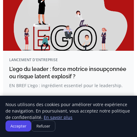
LANCEMENT D'ENTREPRISE
L’ego du leader : force motrice insoupçonnée
ou risque latent explosif ?
EN BREF L’ego : ingrédient essentiel pour le leadership.
Nous utilisons des cookies pour améliorer votre expérience
Amandine Riviere
de navigation. En poursuivant, vous acceptez notre politique
de confidentialité.
En savoir plus
Accepter
Refuser