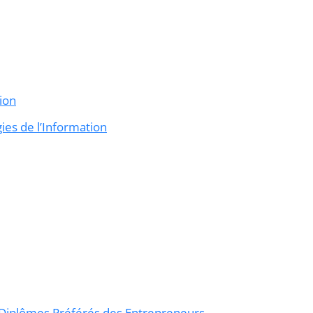
ion
ies de l’Information
 Diplômes Préférés des Entrepreneurs