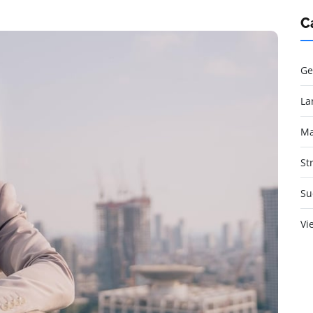
C
Ge
La
Ma
St
Su
Vi