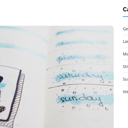
C
Ge
La
Ma
St
Su
Vi