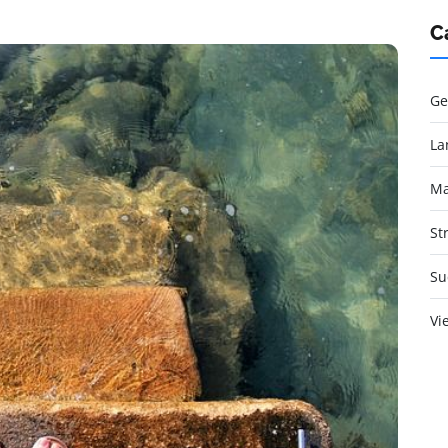
C
Ge
La
Ma
St
Su
Vi