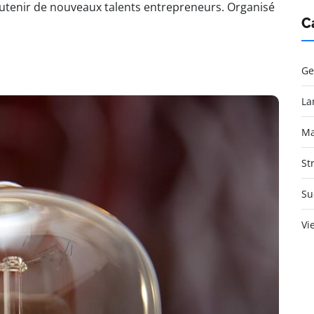
outenir de nouveaux talents entrepreneurs. Organisé
C
Ge
La
Ma
St
Su
Vi