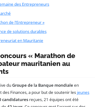
Semaine des Entrepreneurs
marché
thon de l’Entrepreneur »
ce de solutions durables
preneuriat en Mauritanie
concours «
Marathon de
bateur mauritanien au
nts
tive du
Groupe de la Banque mondiale
en
t des Finances, a pour but de soutenir les
jeunes
0 candidatures
reçues, 21 équipes ont été
e de
42 jours
. Ce concours met l’accent sur des