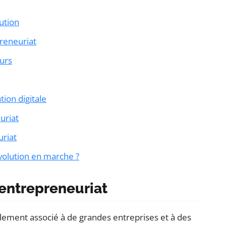
ution
preneuriat
eurs
ion digitale
uriat
uriat
volution en marche ?
’entrepreneuriat
alement associé à de grandes entreprises et à des