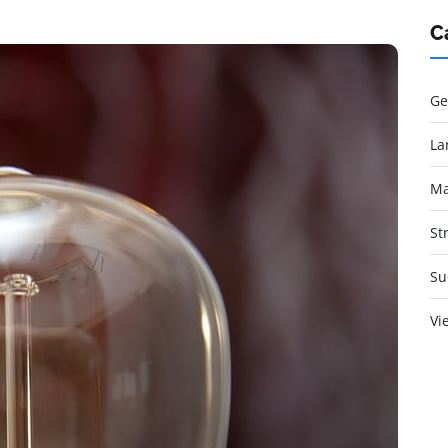
C
Ge
La
Ma
St
Su
Vi