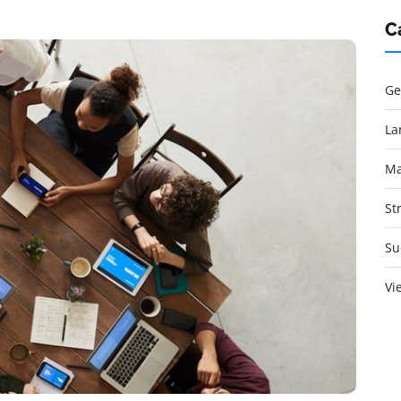
C
Ge
La
Ma
St
Su
Vi