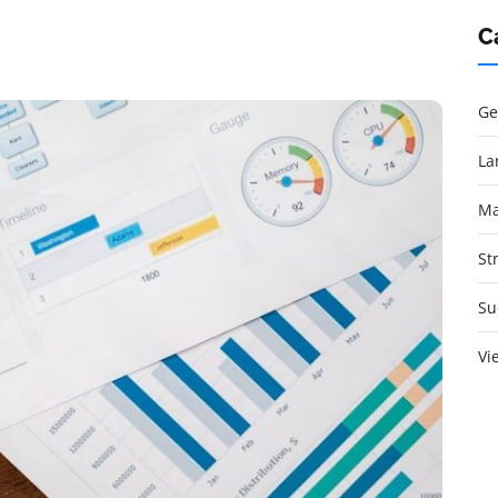
C
Ge
La
Ma
St
Su
Vi