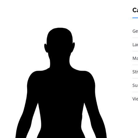
C
Ge
La
Ma
St
Su
Vi