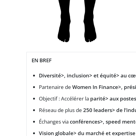
EN BREF
Diversité>,
inclusion> et
équité> au cœu
Partenaire de
Women In Finance>, prési
Objectif : Accélérer la
parité> aux poste
Réseau de plus de
250 leaders> de l’ind
Échanges via
conférences>,
speed mento
Vision globale> du marché et expertise 