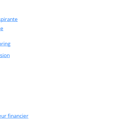
spirante
ce
oring
ssion
eur financier