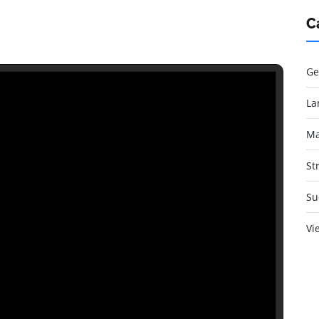
C
Ge
La
Ma
St
Su
Vi