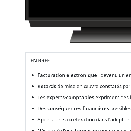
EN BREF
Facturation électronique
: devenu un en
Retards
de mise en œuvre constatés par
Les
experts-comptables
expriment des i
Des
conséquences financières
possibles
Appel à une
accélération
dans l’adoption
Nécessité d’une
formation
pour mieux co