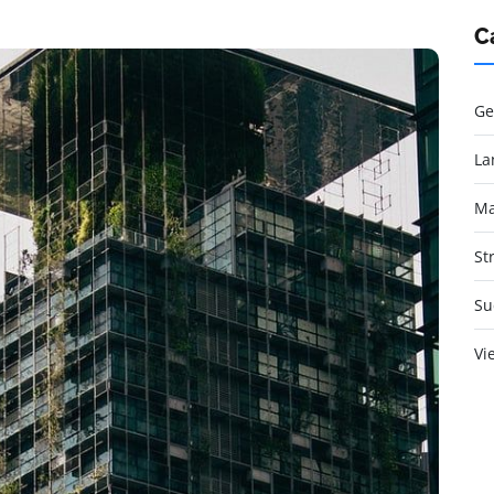
C
Ge
La
Ma
St
Su
Vi