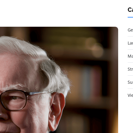
C
Ge
La
Ma
St
Su
Vi