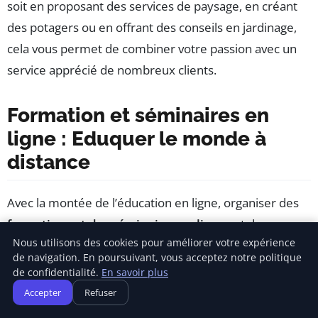
soit en proposant des services de paysage, en créant
des potagers ou en offrant des conseils en jardinage,
cela vous permet de combiner votre passion avec un
service apprécié de nombreux clients.
Formation et séminaires en
ligne : Eduquer le monde à
distance
Avec la montée de l’éducation en ligne, organiser des
formations et des séminaires en ligne
est devenu
Nous utilisons des cookies pour améliorer votre expérience
nécessaire. Si vous avez des compétences dans un
de navigation. En poursuivant, vous acceptez notre politique
domaine particulier, partagez vos connaissances à un
de confidentialité.
En savoir plus
public plus large. Cela peut vous permettre de générer
Accepter
Refuser
des revenus passifs en vendant vos cours tout en