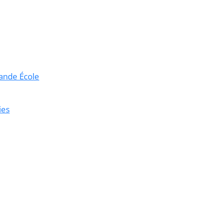
ande École
ies