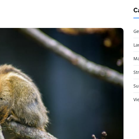
C
Ge
La
Ma
St
Su
Vi