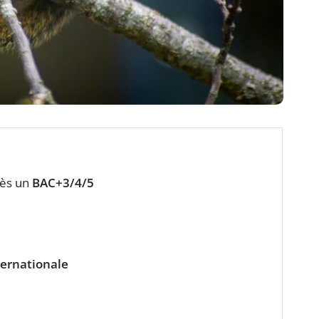
rès un
BAC+3/4/5
ternationale