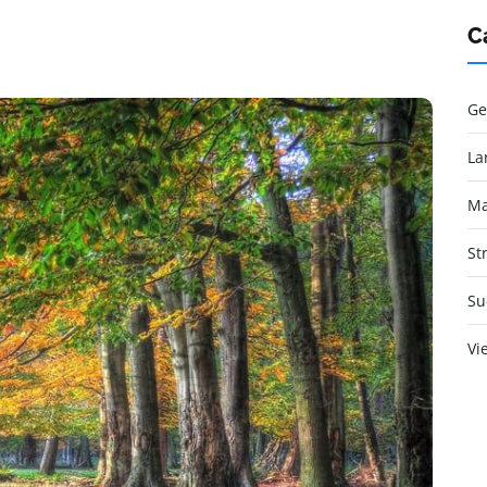
C
Ge
La
Ma
St
Su
Vi