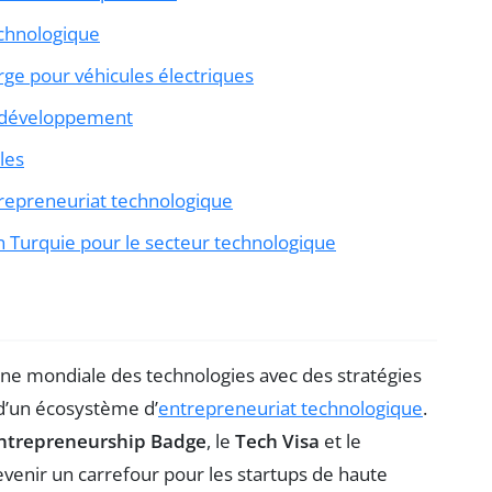
chnologique
rge pour véhicules électriques
t développement
lles
ntrepreneuriat technologique
n Turquie pour le secteur technologique
ène mondiale des technologies avec des stratégies
d’un écosystème d’
entrepreneuriat technologique
.
ntrepreneurship Badge
, le
Tech Visa
et le
evenir un carrefour pour les startups de haute