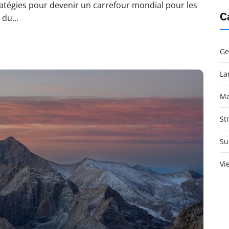
atégies pour devenir un carrefour mondial pour les
C
t du…
Ge
La
Ma
St
Su
Vi