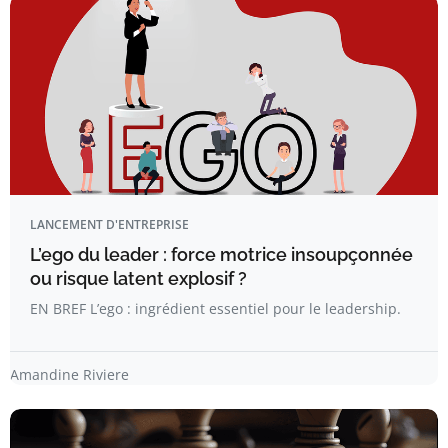
LANCEMENT D'ENTREPRISE
L’ego du leader : force motrice insoupçonnée
ou risque latent explosif ?
EN BREF L’ego : ingrédient essentiel pour le leadership.
Amandine Riviere