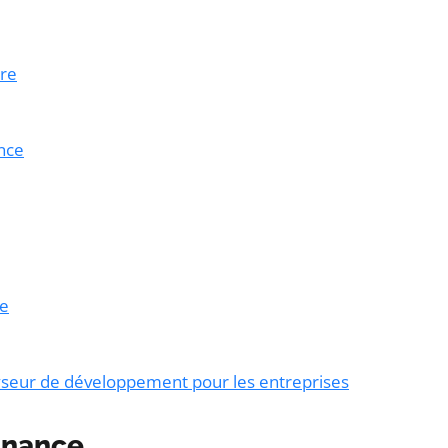
ère
nce
ce
lyseur de développement pour les entreprises
inance