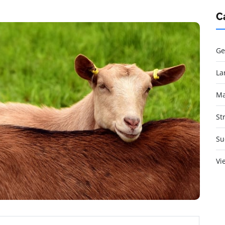
C
Ge
La
Ma
St
Su
Vi