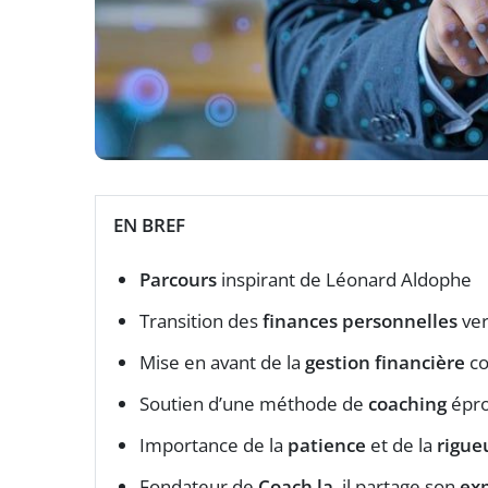
EN BREF
Parcours
inspirant de Léonard Aldophe
Transition des
finances personnelles
ver
Mise en avant de la
gestion financière
co
Soutien d’une méthode de
coaching
épr
Importance de la
patience
et de la
rigue
Fondateur de
Coach la
, il partage son
ex