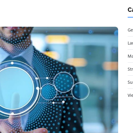
C
Ge
La
Ma
St
Su
Vi