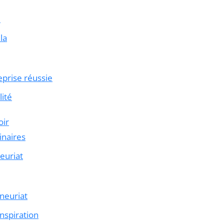
e
la
eprise réussie
lité
oir
inaires
neuriat
eneuriat
nspiration