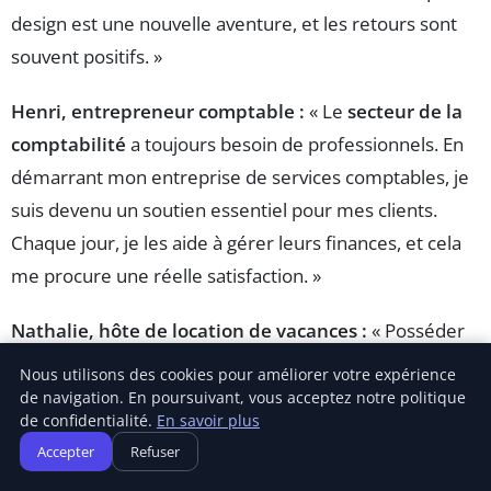
design est une nouvelle aventure, et les retours sont
souvent positifs. »
Henri, entrepreneur comptable :
« Le
secteur de la
comptabilité
a toujours besoin de professionnels. En
démarrant mon entreprise de services comptables, je
suis devenu un soutien essentiel pour mes clients.
Chaque jour, je les aide à gérer leurs finances, et cela
me procure une réelle satisfaction. »
Nathalie, hôte de location de vacances :
« Posséder
un bien à louer pour des
locations de vacances
a été
Nous utilisons des cookies pour améliorer votre expérience
un choix judicieux. Je peux générer un revenu passif
de navigation. En poursuivant, vous acceptez notre politique
de confidentialité.
En savoir plus
tout en répondant aux besoins de voyageurs cherchant
Accepter
Refuser
des logements temporaires. L’aspect de la gestion est