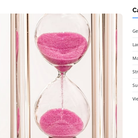
C
Ge
La
Ma
St
Su
Vi