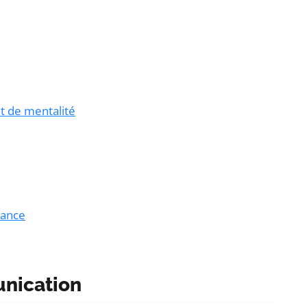
t de mentalité
tance
unication