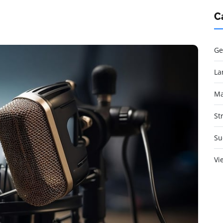
C
Ge
La
Ma
St
Su
Vi