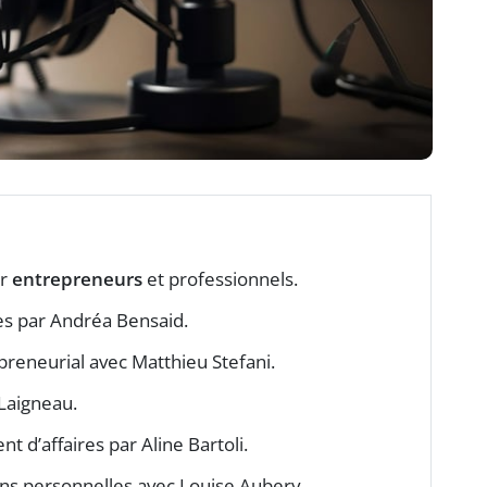
ur
entrepreneurs
et professionnels.
tes par Andréa Bensaid.
preneurial avec Matthieu Stefani.
 Laigneau.
t d’affaires par Aline Bartoli.
ns personnelles avec Louise Aubery.