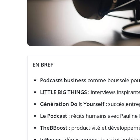
EN BREF
Podcasts business
comme boussole po
LITTLE BIG THINGS
: interviews inspiran
Génération Do It Yourself
: succès entre
Le Podcast
: récits humains avec Pauline
TheBBoost
: productivité et développemen
InPower
: dépassement de soi et ambitio