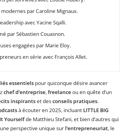
g modernes par Caroline Mignaux.
 leadership avec Yacine Sqalli.
imé par Sébastien Couasnon.
uses engagées par Marie Eloy.
preneurs en série avec François Allet.
liés essentiels
pour quiconque désire avancer
ez
chef d’entreprise
,
freelance
ou en quête d’un
écits inspirants
et des
conseils pratiques
.
odcasts
à écouter en 2025, incluant
LITTLE BIG
t Yourself
de Matthieu Stefani, et bien d’autres qui
t une perspective unique sur
l’entrepreneuriat
, le