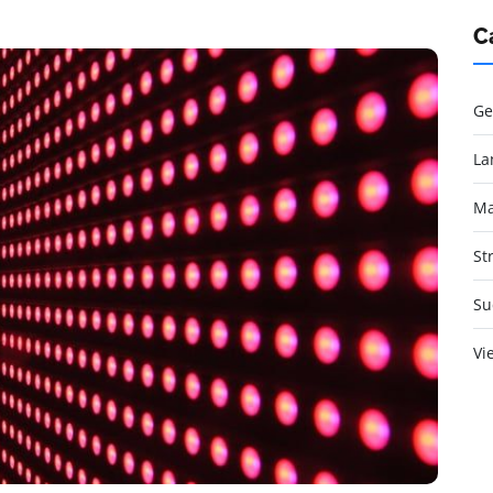
C
Ge
La
Ma
St
Su
Vi