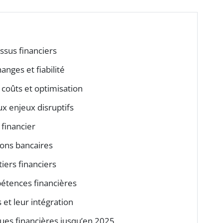
ssus financiers
anges et fiabilité
 coûts et optimisation
x enjeux disruptifs
 financier
ions bancaires
iers financiers
étences financières
 et leur intégration
ques financières jusqu’en 2025