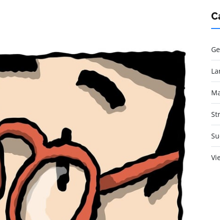
C
Ge
La
Ma
St
Su
Vi