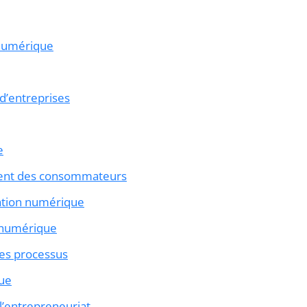
 numérique
 d’entreprises
e
ment des consommateurs
vation numérique
u numérique
des processus
que
l’entrepreneuriat