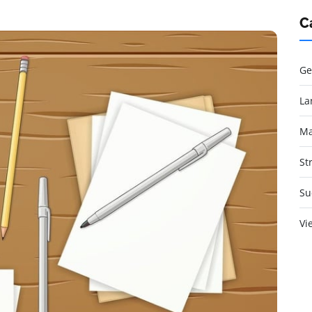
C
Ge
La
Ma
St
Su
Vi