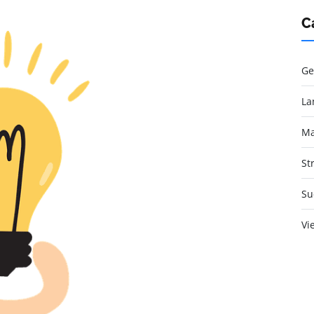
C
Ge
La
Ma
St
Su
Vi