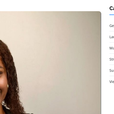
C
Ge
La
Ma
St
Su
Vi