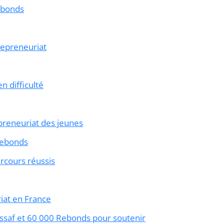
rebonds
epreneuriat
 difficulté
epreneuriat des jeunes
 rebonds
rcours réussis
riat en France
rssaf et 60 000 Rebonds pour soutenir