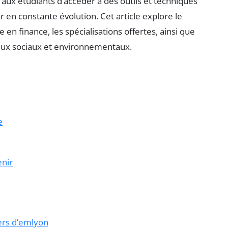
 aux étudiants d’accéder à des outils et techniques
en constante évolution. Cet article explore le
n finance, les spécialisations offertes, ainsi que
eux sociaux et environnementaux.
e
enir
ers d’emlyon