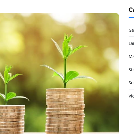
C
Ge
La
Ma
St
Su
Vi