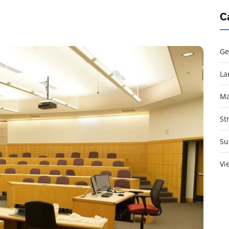
C
Ge
La
Ma
St
Su
Vi