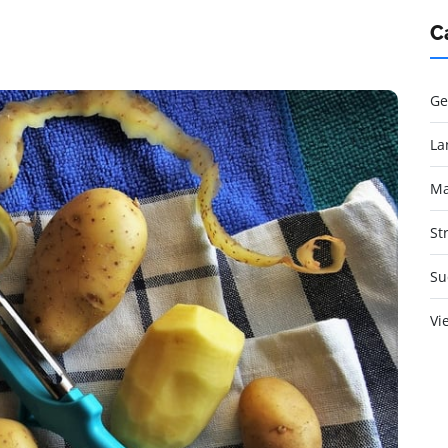
C
Ge
La
Ma
St
Su
Vi