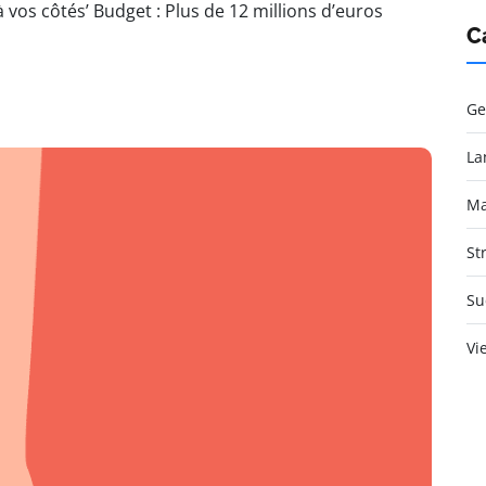
vos côtés’ Budget : Plus de 12 millions d’euros
C
Ge
La
Ma
St
Su
Vi