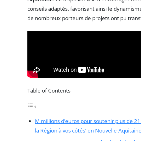
conseils adaptés, favorisant ainsi le dynamisme
de nombreux porteurs de projets ont pu transf
Table of Contents
M millions d’euros pour soutenir plus de 
la Région à vos côtés’ en Nouvelle-Aquitain