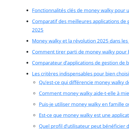
Fonctionnalités clés de money walky pour 
Comparatif des meilleures applications de 
2025
Money walky et la révolution 2025 dans les
Comment tirer parti de money walky pour 
Comparateur d’applications de gestion de 
Les critères indispensables pour bien chois
Qu’est-ce qui différencie money walky de
Comment money walky aide-t-elle à mi
Puis-je utiliser money walky en famille o
Est-ce que money walky est une applicat
Quel profil d’utilisateur peut bénéficier