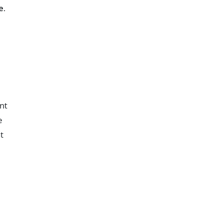
e
.
nt
e
t