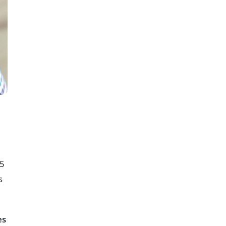
25
s
es