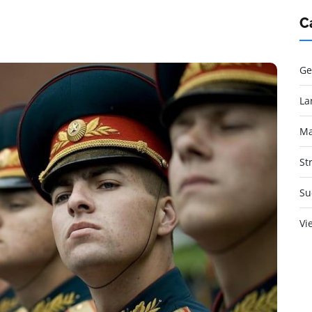
C
Ge
La
Ma
St
Su
Vi