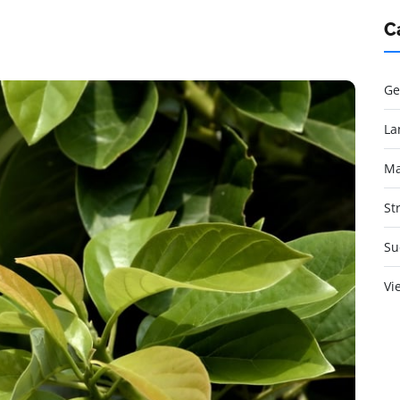
C
Ge
La
Ma
St
Su
Vi