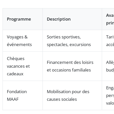
Ava
Programme
Description
pri
Voyages &
Sorties sportives,
Tari
événements
spectacles, excursions
accè
Chèques
Financement des loisirs
All
vacances et
et occasions familiales
budg
cadeaux
Eng
Fondation
Mobilisation pour des
per
MAAF
causes sociales
valo