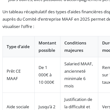
Un tableau récapitulatif des types d’aides financières di
auprès du Comité d’entreprise MAAF en 2025 permet d
visualiser l’offre :
Montant
Conditions
Dur
Type d’aide
possible
majeures
mod
Salaried MAAF,
De 1
Rem
Prêt CE
ancienneté
000€ à
sur 
MAAF
minimale 6
10 000€
taux
mois
Justification de
Aide sociale
Jusqu’à 2
la difficulté et
Ver