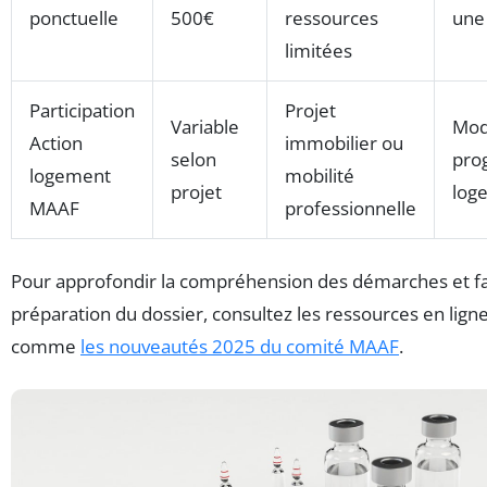
ponctuelle
500€
ressources
une 
limitées
Participation
Projet
Variable
Mod
Action
immobilier ou
selon
pro
logement
mobilité
projet
log
MAAF
professionnelle
Pour approfondir la compréhension des démarches et faci
préparation du dossier, consultez les ressources en lign
comme
les nouveautés 2025 du comité MAAF
.