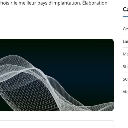
isir le meilleur pays d’implantation. Élaboration
C
Ge
La
Ma
St
Su
Vi