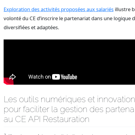
Exploration des activités proposées aux salariés
illustre b
volonté du CE d’inscrire le partenariat dans une logique d
diversifiées et adaptées.
Les outils numériques et innovatio
pour faciliter la gestion des partena
au CE API Restauration