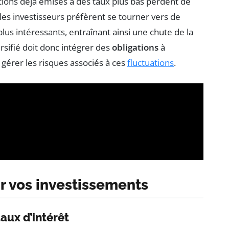
tions déjà émises à des taux plus bas perdent de
 les investisseurs préfèrent se tourner vers de
lus intéressants, entraînant ainsi une chute de la
rsifié doit donc intégrer des
obligations
à
gérer les risques associés à ces
fluctuations
.
ur vos investissements
aux d’intérêt