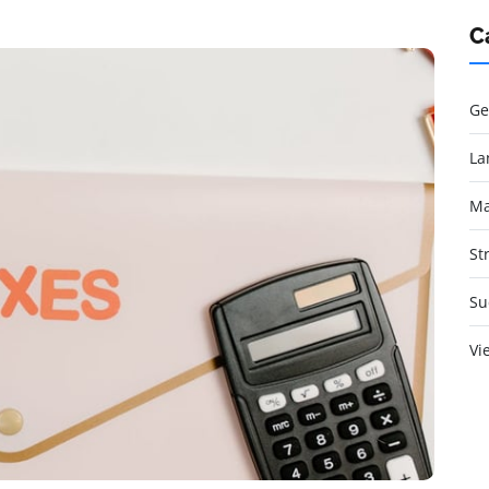
C
Ge
La
Ma
St
Su
Vi