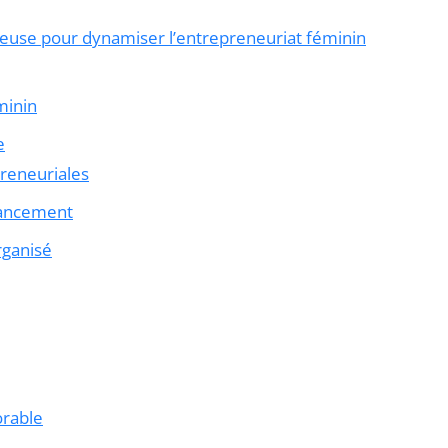
tieuse pour dynamiser l’entrepreneuriat féminin
minin
e
reneuriales
nancement
rganisé
orable