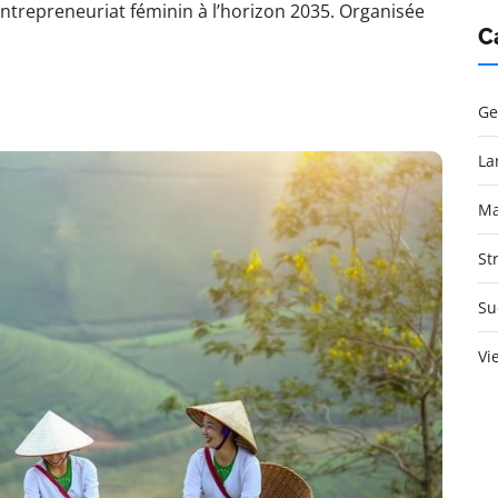
ntrepreneuriat féminin à l’horizon 2035. Organisée
C
Ge
La
Ma
St
Su
Vi