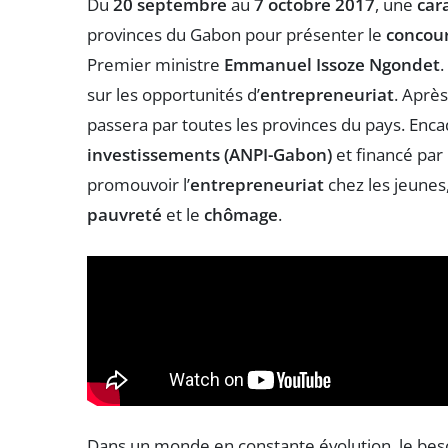
Du
20 septembre
au
7 octobre 2017
, une
car
provinces du Gabon pour présenter le
concour
Premier ministre
Emmanuel Issoze Ngondet
.
sur les opportunités d’
entrepreneuriat
. Après 
passera par toutes les provinces du pays. Encad
investissements (ANPI-Gabon)
et financé par
promouvoir l’
entrepreneuriat
chez les jeunes,
pauvreté
et le
chômage
.
Dans un monde en constante évolution, le beso