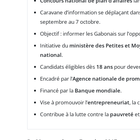
Concours national de plan d’affaires
lan
Caravane d’information se déplaçant da
septembre au 7 octobre.
Objectif : informer les Gabonais sur l’opp
Initiative du
ministère des Petites et M
national
.
Candidats éligibles dès
18 ans
pour deveni
Encadré par l’
Agence nationale de prom
Financé par la
Banque mondiale
.
Vise à promouvoir l’
entrepreneuriat
, la
Contribue à la lutte contre la
pauvreté
et