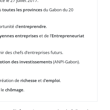
cé le 27 juillet 2017.
ns
toutes les provinces
du Gabon du 20
ortunité d’
entreprendre
.
oyennes entreprises
et de l’
Entrepreneuriat
r des chefs d’entreprises futurs.
otion des investissements
(ANPI-Gabon).
 création de
richesse
et d’
emploi
.
 le
chômage
.