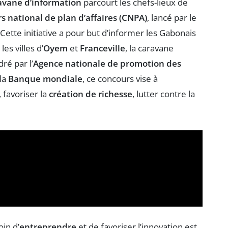
avane d’information
parcourt les chefs-lieux de
s national de plan d’affaires (CNPA)
, lancé par le
 Cette initiative a pour but d’informer les Gabonais
les villes d’
Oyem
et
Franceville
, la caravane
ré par l’
Agence nationale de promotion des
 la
Banque mondiale
, ce concours vise à
 favoriser la
création de richesse
, lutter contre la
in d’
entreprendre
et de favoriser l’innovation est