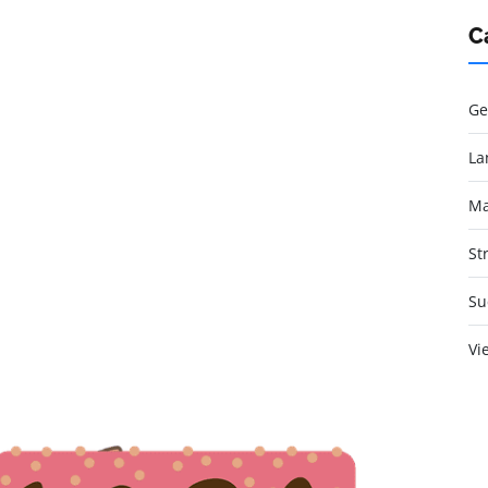
C
Ge
La
Ma
St
Su
Vi